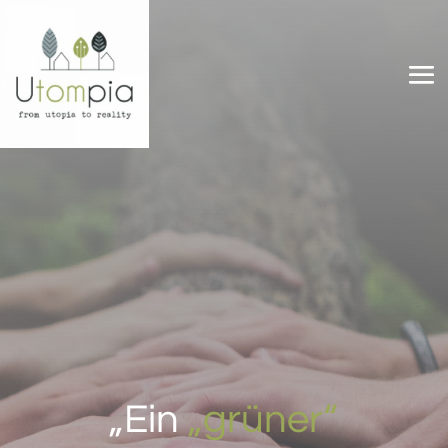
„Ein
„grüner“